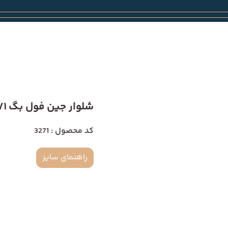
شلوار جین فول بگ 3271
کد محصول : 3271
راهنمای سایز