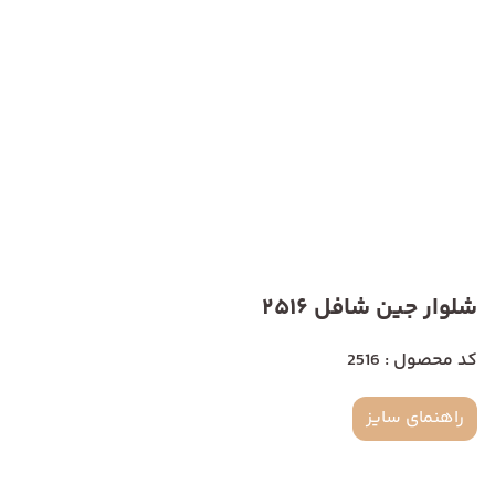
شلوار جین شافل 2516
کد محصول : 2516
راهنمای سایز