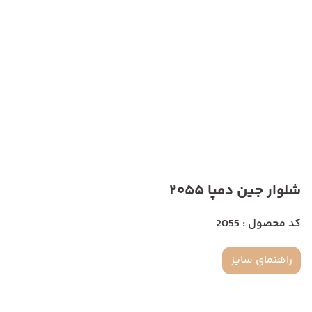
شلوار جین دمپا 2055
کد محصول : 2055
راهنمای سایز